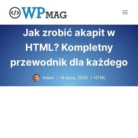
Przejdź
do
treści
Jak zrobić akapit w
HTML? Kompletny
przewodnik dla każdego
Adam
14 lipca, 2025
HTML