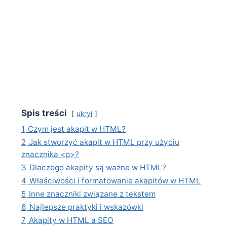
Spis treści
ukryj
1
Czym jest akapit w HTML?
2
Jak stworzyć akapit w HTML przy użyciu
znacznika <p>?
3
Dlaczego akapity są ważne w HTML?
4
Właściwości i formatowanie akapitów w HTML
5
Inne znaczniki związane z tekstem
6
Najlepsze praktyki i wskazówki
7
Akapity w HTML a SEO