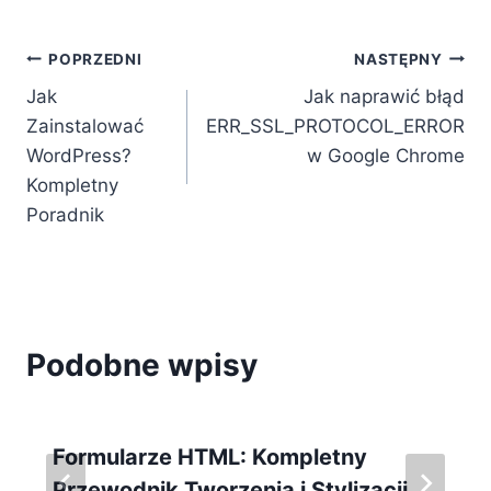
Nawigacja
POPRZEDNI
NASTĘPNY
Jak
Jak naprawić błąd
wpisu
Zainstalować
ERR_SSL_PROTOCOL_ERROR
WordPress?
w Google Chrome
Kompletny
Poradnik
Podobne wpisy
Formularze HTML: Kompletny
Przewodnik Tworzenia i Stylizacji