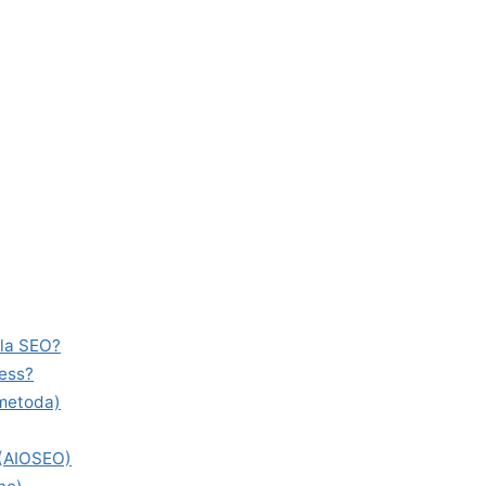
dla SEO?
ess?
metoda)
 (AIOSEO)