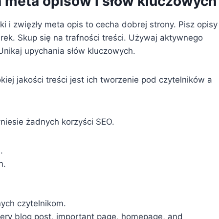
a meta opisów i słów kluczowych
 i zwięzły meta opis to cecha dobrej strony. Pisz opisy
rek. Skup się na trafności treści. Używaj aktywnego
Unikaj upychania słów kluczowych.
ej jakości treści jest ich tworzenie pod czytelników a
yniesie żadnych korzyści SEO.
.
h.
ych czytelnikom.
every blog post, important page, homepage, and