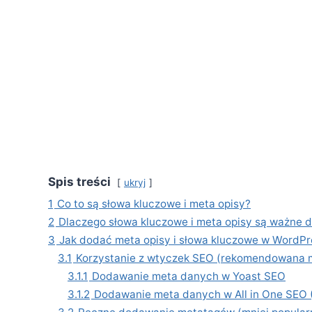
Spis treści
ukryj
1
Co to są słowa kluczowe i meta opisy?
2
Dlaczego słowa kluczowe i meta opisy są ważne 
3
Jak dodać meta opisy i słowa kluczowe w WordPr
3.1
Korzystanie z wtyczek SEO (rekomendowana 
3.1.1
Dodawanie meta danych w Yoast SEO
3.1.2
Dodawanie meta danych w All in One SEO