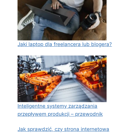
Jaki laptop dla freelancera lub blogera?
Inteligentne systemy zarządzania
przepływem produkcji – przewodnik
Jak sprawdzić, czy strona internetowa