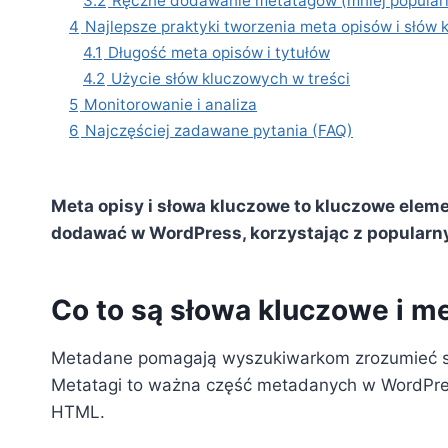
3.2
Ręczne dodawanie metatagów (mniej popular
4
Najlepsze praktyki tworzenia meta opisów i słów
4.1
Długość meta opisów i tytułów
4.2
Użycie słów kluczowych w treści
5
Monitorowanie i analiza
6
Najczęściej zadawane pytania (FAQ)
Meta opisy i słowa kluczowe to kluczowe elemen
dodawać w WordPress, korzystając z popularn
Co to są słowa kluczowe i m
Metadane pomagają wyszukiwarkom zrozumieć str
Metatagi to ważna część metadanych w WordPress.
HTML.