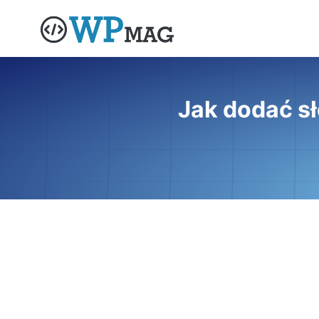
Przejdź
do
treści
Jak dodać s