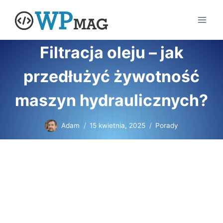
Przejdź
do
treści
Filtracja oleju – jak
przedłużyć żywotność
maszyn hydraulicznych?
Adam
15 kwietnia, 2025
Porady