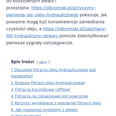
do kosztownych awarii i
przestojów.
https://olbromski.pl/przyczyny-
pienienia-sie-oleju-hydraulicznego
pokazuje, jak
poważne mogą być konsekwencje zaniedbania
czystości oleju, a
https://olbromski.pl/zapchany-
filtr-hydrauliczny-objawy
pomoże zidentyfikować
pierwsze sygnały ostrzegawcze.
Spis treści
ukryj
1
Dlaczego filtracja oleju hydraulicznego jest
niezbędna?
2
Rodzaje filtracji oleju hydraulicznego
3
Filtracja bocznikowa (offline)
4
Filtracja na ciśnieniowej linii powrotnej
5
Korzyści wynikające z regularnej filtracji oleju
6
Jak rozpoznać problemy z olejem
hydraulicznym?