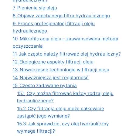
7
Pienienie się oleju
8
Objawy zapchanego filtra hydraulicznego
9
Proces profesjonalnej filtracji oleju
hydraulicznego
10
Mikrofiltracja oleju – zaawansowana metoda
oczyszczania
11
Jak często należy filtrować olej hydrauliczny?
12
Ekologiczne aspekty filtracji oleju
13
Nowoczesne technologie w filtracji oleju
14
Najważniejsza jest regularność
15
Często zadawane pytania
15.1
Czy można filtrować każdy rodzaj oleju
hydraulicznego?
15.2
Czy filtracja oleju może całkowicie
zastąpić jego wymianę?
15.3
Jak sprawdzić, czy olej hydrauliczny
wymaga filtracji?