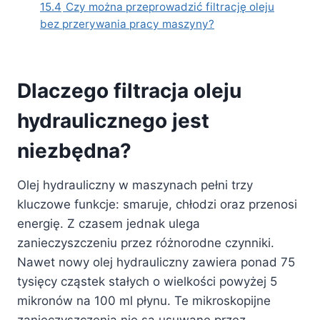
15.4
Czy można przeprowadzić filtrację oleju
bez przerywania pracy maszyny?
Dlaczego filtracja oleju
hydraulicznego jest
niezbędna?
Olej hydrauliczny w maszynach pełni trzy
kluczowe funkcje: smaruje, chłodzi oraz przenosi
energię. Z czasem jednak ulega
zanieczyszczeniu przez różnorodne czynniki.
Nawet nowy olej hydrauliczny zawiera ponad 75
tysięcy cząstek stałych o wielkości powyżej 5
mikronów na 100 ml płynu. Te mikroskopijne
zanieczyszczenia nie są usuwane przez